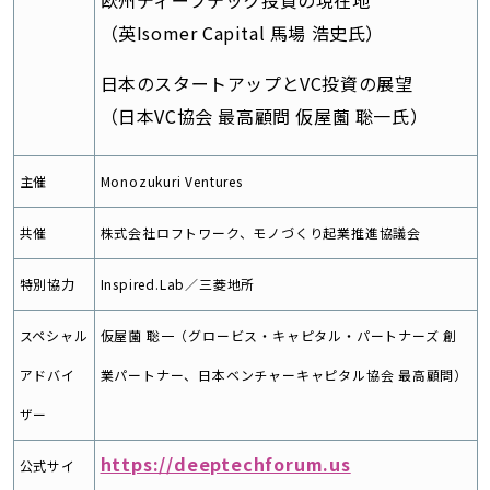
欧州ディープテック投資の現在地
（英Isomer Capital 馬場 浩史氏）
日本のスタートアップとVC投資の展望
（日本VC協会 最高顧問 仮屋薗 聡一氏）
主催
Monozukuri Ventures
共催
株式会社ロフトワーク、モノづくり起業推進協議会
特別協力
Inspired.Lab／三菱地所
スペシャル
仮屋薗 聡一（グロービス・キャピタル・パートナーズ 創
アドバイ
業パートナー、日本ベンチャーキャピタル協会 最高顧問）
ザー
https://deeptechforum.us
公式サイ