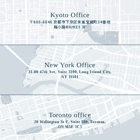
Kyoto Office
〒600-8846 京都市下京区朱雀宝蔵町34番地
梅小路MArKEt 3F
New York Office
31-00 47th Ave, Suite 3100, Long Island City,
NY 11101
Toronto office
20 Wellington St E, Suite 500, Toronto,
ON M5E 1C5