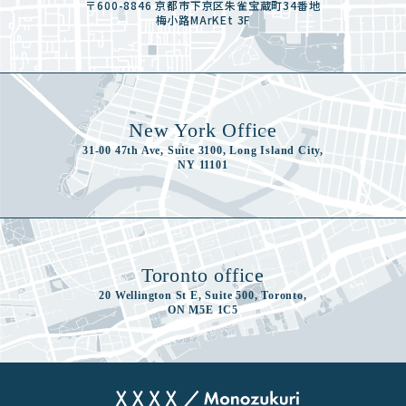
〒600-8846 京都市下京区朱雀宝蔵町34番地
梅小路MArKEt 3F
New York Office
31-00 47th Ave, Suite 3100, Long Island City,
NY 11101
Toronto office
20 Wellington St E, Suite 500, Toronto,
ON M5E 1C5