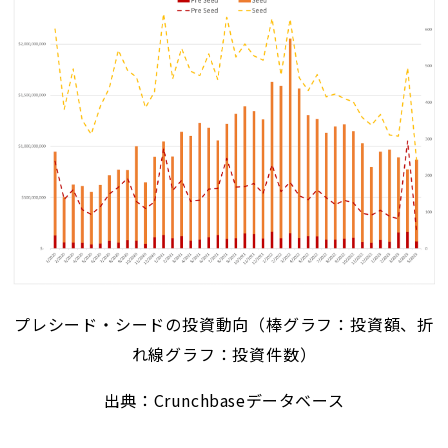
プレシード・シードの投資動向（棒グラフ：投資額、折
れ線グラフ：投資件数）
出典：Crunchbaseデータベース