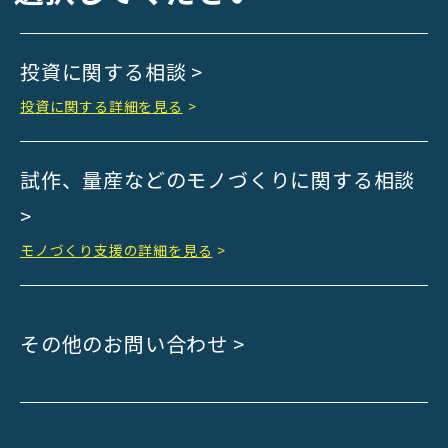
Kyoto Bank
Kyoto Shinkin Bank
投資に関する相談 >
maxell
SMBC
投資に関する詳細を見る
>
muratec
MUSASHI
試作、量産などのモノづくりに関する相談
DBJ
>
ROHM
sunbridge
モノづくり支援の詳細を見る
>
SHIMADZU
SMBC Venture Capital
その他のお問い合わせ >
THK
YANMAR
Japan Post Bank