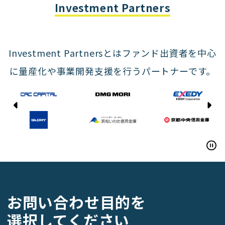
Yasda Precision Tools
Investment Partners
Investment Partnersとはファンド出資者を中心
に量産化や事業開発支援を行うパートナーです。
CAC CAPITAL
DMG MORI
EXEDY
GLORY
お問い合わせ目的を
Hamamatsu Iwata Shinkin Bank
選択してください
Kyoto Chuo Shinkin Bank