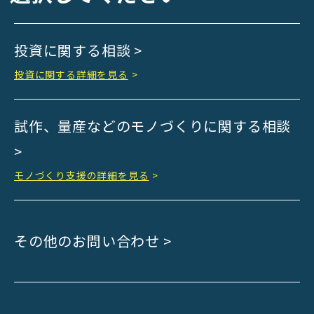
Kyoto Bank
Kyoto Shinkin Bank
投資に関する相談 >
maxell
SMBC
投資に関する詳細を見る
>
muratec
MUSASHI
試作、量産などのモノづくりに関する相談
DBJ
>
ROHM
sunbridge
モノづくり支援の詳細を見る
>
SHIMADZU
SMBC Venture Capital
その他のお問い合わせ >
THK
YANMAR
Japan Post Bank