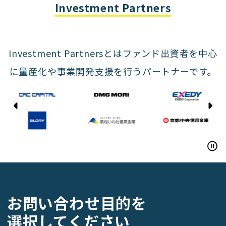
Yasda Precision Tools
Investment Partners
Investment Partnersとはファンド出資者を中心
に量産化や事業開発支援を行うパートナーです。
CAC CAPITAL
DMG MORI
EXEDY
GLORY
お問い合わせ目的を
Hamamatsu Iwata Shinkin Bank
選択してください
Kyoto Chuo Shinkin Bank