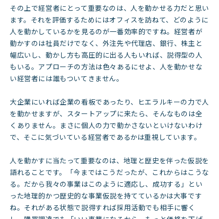
その上で経営者にとって重要なのは、人を動かせる力だと思い
ます。それを評価するためにはオフィスを訪ねて、どのように
人を動かしているかを見るのが一番効率的ですね。経営者が
動かすのは社員だけでなく、外注先や代理店、銀行、株主と
幅広いし、動かし方も高圧的に出る人もいれば、説得型の人
もいる。アプローチの方法は色々あるにせよ、人を動かせな
い経営者には誰もついてきません。
大企業にいれば企業の看板であったり、ヒエラルキーの力で人
を動かせますが、スタートアップに来たら、そんなものは全
くありません。まさに個人の力で動かさないといけないわけ
で、そこに気づいている経営者であるかは重視しています。
人を動かすに当たって重要なのは、地理と歴史を伴った仮説を
語れることです。「今まではこうだったが、これからはこうな
る。だから我々の事業はこのように適応し、成功する」とい
った地理的かつ歴史的な事業仮説を持てているかは大事です
ね。それがある状態で説得すれば採用活動でも相手に響く
し、購買調達でも「いい事業になるから、もっと価格を下げ