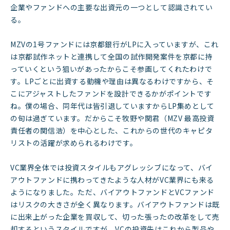
企業やファンドへの主要な出資元の一つとして認識されてい
る。
MZVの1号ファンドには京都銀行がLPに入っていますが、これ
は京都試作ネットと連携して全国の試作開発案件を京都に持
っていくという狙いがあったからこそ参画してくれたわけで
す。LPごとに出資する動機や理由は異なるわけですから、そ
こにアジャストしたファンドを設計できるかがポイントです
ね。僕の場合、同年代は皆引退していますからLP集めとして
の旬は過ぎています。だからこそ牧野や関君（MZV 最高投資
責任者の関信浩）を中心とした、これからの世代のキャピタ
リストの活躍が求められるわけです。
VC業界全体では投資スタイルもアグレッシブになって、バイ
アウトファンドに携わってきたような人材がVC業界にも来る
ようになりました。ただ、バイアウトファンドとVCファンド
はリスクの大きさが全く異なります。バイアウトファンドは既
に出来上がった企業を買収して、切った張ったの改革をして売
却するというスタイルですが、VCの投資先はこれから製品や