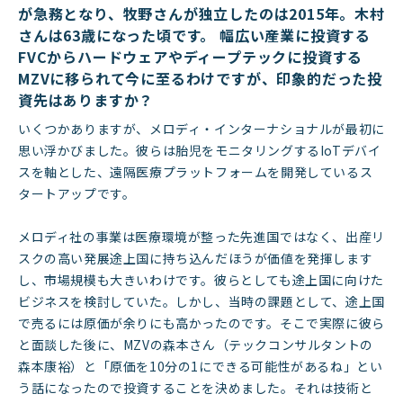
が急務となり、牧野さんが独立したのは2015年。木村
さんは63歳になった頃です。 幅広い産業に投資する
FVCからハードウェアやディープテックに投資する
MZVに移られて今に至るわけですが、印象的だった投
資先はありますか？
いくつかありますが、メロディ・インターナショナルが最初に
思い浮かびました。彼らは胎児をモニタリングするIoTデバイ
スを軸とした、遠隔医療プラットフォームを開発しているス
タートアップです。
メロディ社の事業は医療環境が整った先進国ではなく、出産リ
スクの高い発展途上国に持ち込んだほうが価値を発揮します
し、市場規模も大きいわけです。彼らとしても途上国に向けた
ビジネスを検討していた。しかし、当時の課題として、途上国
で売るには原価が余りにも高かったのです。そこで実際に彼ら
と面談した後に、MZVの森本さん（テックコンサルタントの
森本康裕）と「原価を10分の1にできる可能性があるね」とい
う話になったので投資することを決めました。それは技術と