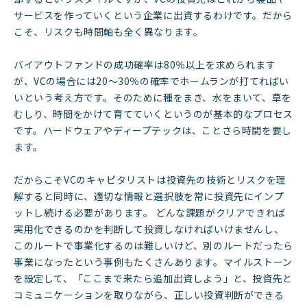
サービスを作っていくという企業に出資するわけです。だから
こそ、リスクも時間軸も全く異なります。
バイアウトファンドの成功確率は80％以上を求められます
が、VCの場合には20〜30％の確率でホームランが打てればい
いという考え方です。そのために種をまき、水をまいて、草を
むしり、時間をかけて育てていくというのが基本的なプロセス
です。ハードウェアやディープテックは、ことさら時間を要し
ます。
だからこそVCのキャピタリストは投資先の技術とリスクを理
解すると同時に、適切な情報と選択肢を常に投資先にインプ
ットし続ける必要があります。 どんな課題がクリアできれば
実用化できるのかを判断して投資しなければいけませんし、
このルートで事業化するのは難しいけど、別のルートだったら
事業になったという事例もたくさんあります。マイルストーン
を設定して、「ここまで来たら追加出資しよう」と、投資先と
コミュニケーションを取りながら、正しい投資判断ができる