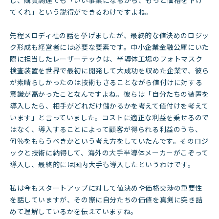
てくれ」という説得ができるわけですよね。
先程メロディ社の話を挙げましたが、最終的な値決めのロジッ
ク形成も経営者には必要な要素です。中小企業金融公庫にいた
際に担当したレーザーテックは、半導体工場のフォトマスク
検査装置を世界で最初に開発して大成功を収めた企業で、彼ら
が素晴らしかったのは技術もさることながら値付けに対する
意識が高かったことなんですよね。彼らは「自分たちの装置を
導入したら、相手がどれだけ儲かるかを考えて値付けを考えて
います」と言っていました。コストに適正な利益を乗せるので
はなく、導入することによって顧客が得られる利益のうち、
何％をもらうべきかという考え方をしていたんです。そのロジ
ックと技術に納得して、海外の大手半導体メーカーがこぞって
導入し、最終的には国内大手も導入したというわけです。
私は今もスタートアップに対して値決めや価格交渉の重要性
を話していますが、その際に自分たちの価値を真剣に突き詰
めて理解しているかを伝えていますね。