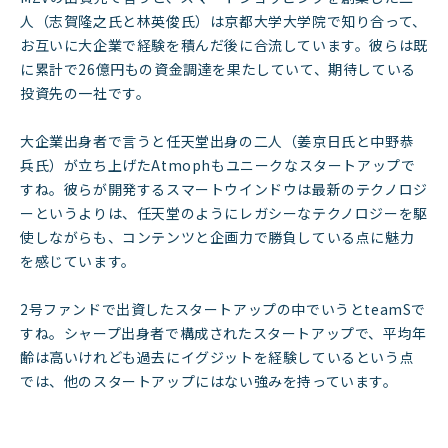
人（志賀隆之氏と林英俊氏）は京都大学大学院で知り合って、
お互いに大企業で経験を積んだ後に合流しています。彼らは既
に累計で26億円もの資金調達を果たしていて、期待している
投資先の一社です。
大企業出身者で言うと任天堂出身の二人（姜京日氏と中野恭
兵氏）が立ち上げたAtmophもユニークなスタートアップで
すね。彼らが開発するスマートウインドウは最新のテクノロジ
ーというよりは、任天堂のようにレガシーなテクノロジーを駆
使しながらも、コンテンツと企画力で勝負している点に魅力
を感じています。
2号ファンドで出資したスタートアップの中でいうとteamSで
すね。シャープ出身者で構成されたスタートアップで、平均年
齢は高いけれども過去にイグジットを経験しているという点
では、他のスタートアップにはない強みを持っています。