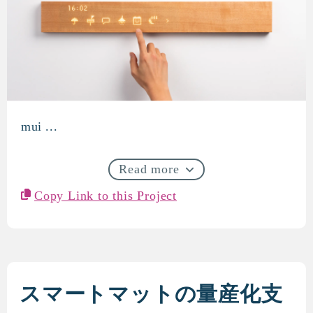
mui ...
mui board 第一世代の開発～量
Read more
Copy Link to this Project
スマートマットの量産化支