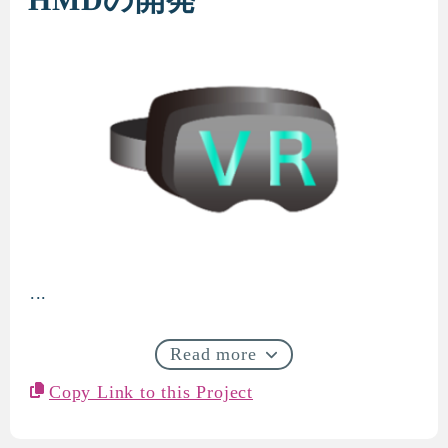
...
HMDの開発
Read more
Copy Link to this Project